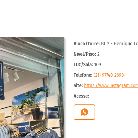
Bloco/Torre:
BL 2 - Henrique Lo
Nível/Piso:
2
LUC/Sala:
109
Telefone:
(21) 97740-2698
Site:
https://www.instagram.com
Acesse: