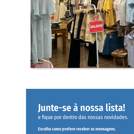
Junte-se à nossa lista!
e fique por dentro das nossas novidades.
Escolha como prefere receber as mensagens.